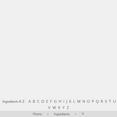
Ingredients A-Z:
A
B
C
D
E
F
G
H
I
J
K
L
M
N
O
P
Q
R
S
T
U
V
W
X
Y
Z
Home
>
Ingredients
>
Y